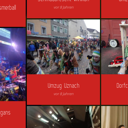
smerball
vor 8 Jahren
Umzug Uznach
Dorfc
vor 8 Jahren
rgans