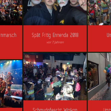
ärnmarsch
Spät Fritig Ennenda 2018
Um
vor 7 Jahren
Schmudofescht Winikon
Umz