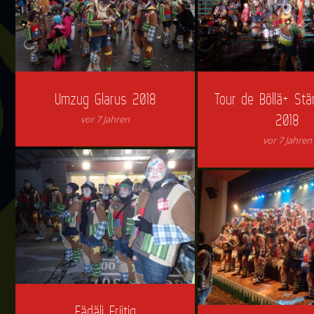
Umzug Glarus 2018
Tour de Böllä+ St
2018
vor 7 Jahren
vor 7 Jahren
Fädäli Friitig