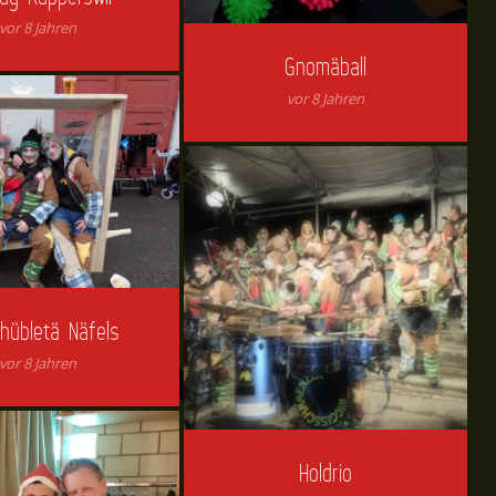
vor 8 Jahren
Gnomäball
vor 8 Jahren
hübletä Näfels
vor 8 Jahren
Holdrio