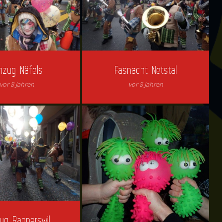
zug Näfels
Fasnacht Netstal
vor 8 Jahren
vor 8 Jahren
ug Rapperswil