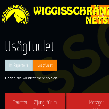
HOME
Usägfuulet
Im Repertoire
Usägfuulet
Lieder, die wir nicht mehr spielen
Trauffer – Z’jung für mii
Metzger