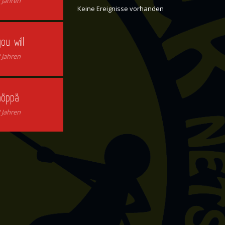
 Jahren
Keine Ereignisse vorhanden
ou will
 Jahren
höppä
 Jahren