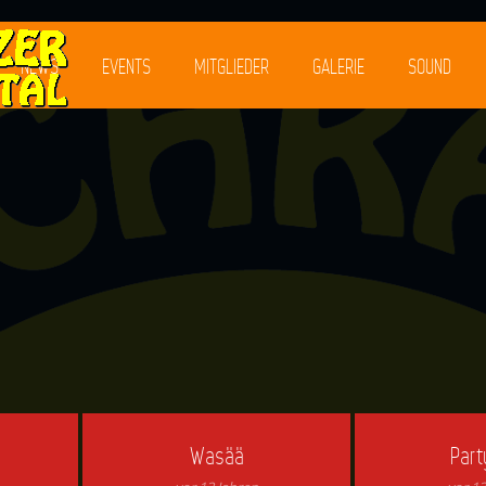
NEWS
EVENTS
MITGLIEDER
GALERIE
SOUND
Wasää
Part