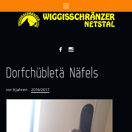
Dorfchübletä Näfels
vor 9 Jahren
2016/2017