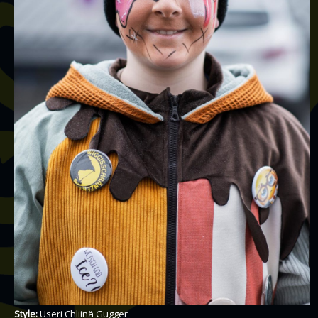
Style:
Üseri Chliinä Gugger