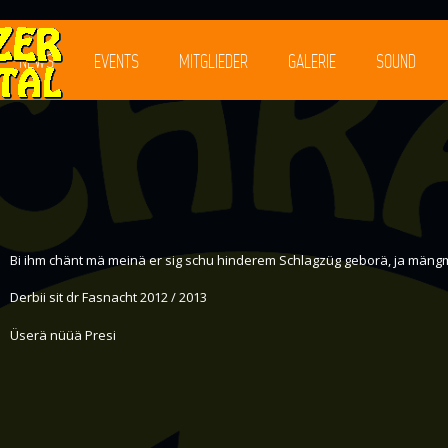
NEWS
EVENTS
MITGLIEDER
GALERIE
SOUND
Bi ihm chänt mä meinä er sig schu hinderem Schlagzüg geborä, ja mängma
Derbii sit dr Fasnacht 2012 / 2013
Üserä nüüä Presi