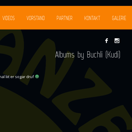
VIDEOS
VORSTAND
PARTNER
KONTAKT
GALERIE
Albums by Buchli (Kudi)
l liit er sogar druf