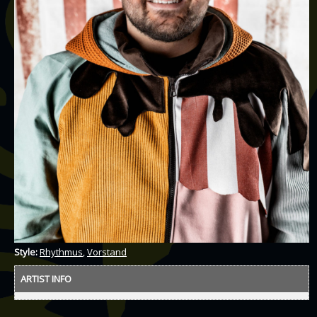
Style:
Rhythmus
,
Vorstand
ARTIST INFO