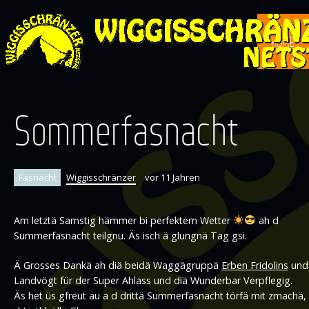
HOME
Sommerfasnacht
Fasnacht
Wiggisschränzer
vor 11 Jahren
Am letztä Samstig hämmer bi perfektem Wetter
ah d
Summerfasnacht teilgnu. Äs isch ä glungnä Tag gsi.
Ä Grosses Dankä ah diä beidä Waggägruppä
Erben Fridolins
und
Landvögt für der Super Ahlass und diä Wunderbar Verpflegig.
Äs het üs gfreut au a d drittä Summerfasnacht törfä mit zmachä,